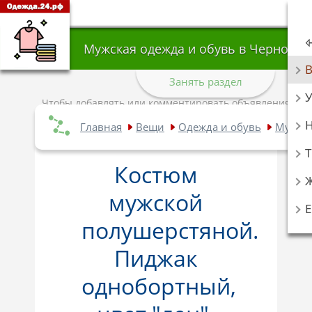
Мужская одежда и обувь в Черногол
Занять раздел
У
Чтобы добавлять или комментировать объявления,
авторизуйтесь
.
Главная
Вещи
Одежда и обувь
Мужска
Т
Костюм
мужской
полушерстяной.
Пиджак
однобортный,