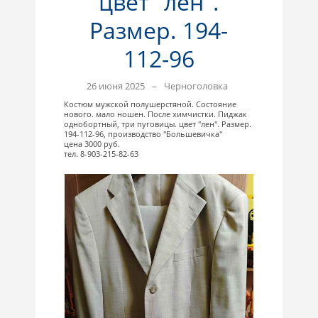
цвет "лен".
Размер. 194-
112-96
26 июня 2025
–
Черноголовка
Костюм мужской полушерстяной. Состояние
нового. мало ношен. После химчистки. Пиджак
однобортный, три пуговицы. цвет "лен". Размер.
194-112-96, производство "Большевичка"
цена 3000 руб.
тел. 8-903-215-82-63